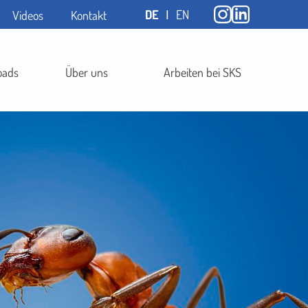
DE
ǀ
EN
Videos
Kontakt
oads
Über uns
Arbeiten bei SKS