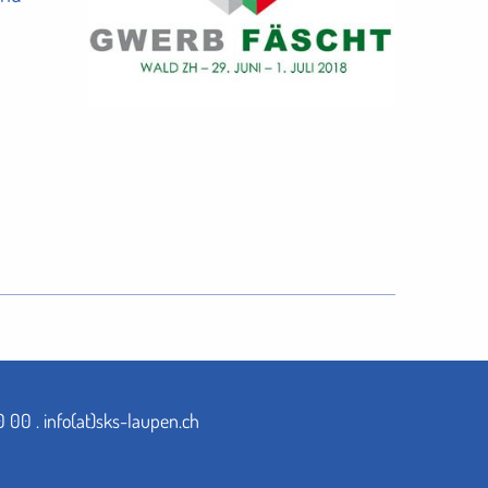
0 00
.
info(at)sks-laupen.ch