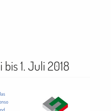
is 1. Juli 2018
Das
benso
und