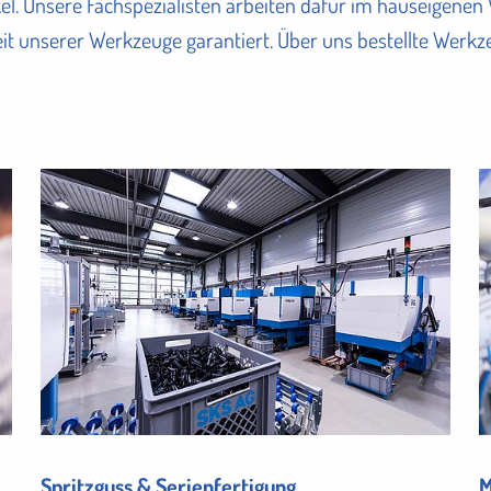
ikel. Unsere Fachspezialisten arbeiten dafür im hauseige
gkeit unserer Werkzeuge garantiert. Über uns bestellte Wer
Spritzguss & Serienfertigung
M