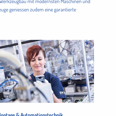
nen Werkzeugbau mit modernsten Maschinen und
kzeuge geniessen zudem eine garantierte
ontage & Automationstechnik